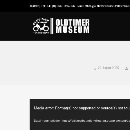
Kontakt | Tel.: +43 (0) 664 / 3567166 | Mail.: office@oldtimerfreunde-tolleterau
22. August 2025
Media error: Format(s) not supported or source(s) not fo
Datei herunterladen: https://oldtimerfreunde-tolleterau.eu/wp-content