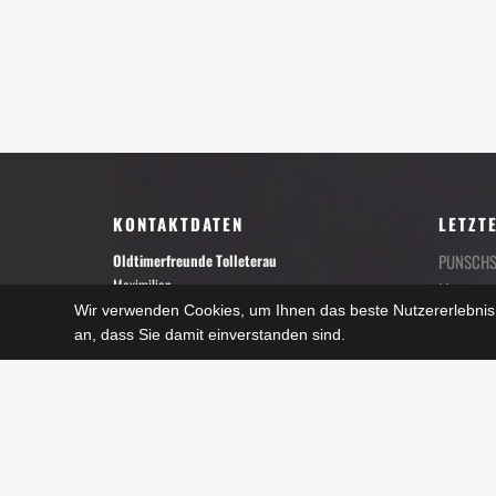
KONTAKTDATEN
LETZT
Oldtimerfreunde Tolleterau
PUNSCHST
Maximilian
Museum
A-4710 Sankt Georgen b. Grieskirchen
Wir verwenden Cookies, um Ihnen das beste Nutzererlebnis 
30. Novemb
an, dass Sie damit einverstanden sind.
Sturmzei
Termine nach Vereinbarung
28. Septem
Herr Johann Rathmair
Tel.: +43 (0) 664 / 3567166
Sturmzei
Herr Manfred Amerstorfer
28. Septem
Tel.: +43 (0) 664 / 2129310