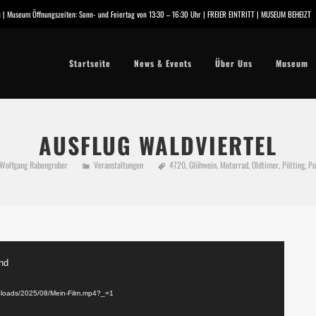
.eu | Museum Öffnungszeiten: Sonn- und Feiertag von 13:30 – 16:30 Uhr | FREIER EINTRITT | MUSEUM BEHEIZT
Startseite
News & Events
Über Uns
Museum
AUSFLUG WALDVIERTEL
Wolfgang Rabengruber
Veranstaltungen
4720
,
Glühwein
,
Motorrad
,
Oldtimer
,
Pötting
,
Pu
und
/uploads/2025/08/Mein-Film.mp4?_=1