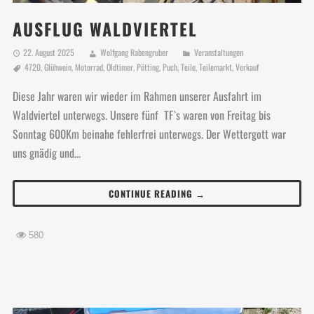
AUSFLUG WALDVIERTEL
22. August 2025
Wolfgang Rabengruber
Veranstaltungen
4720
,
Glühwein
,
Motorrad
,
Oldtimer
,
Pötting
,
Puch
,
Teile
,
Teilemarkt
,
Verkauf
Diese Jahr waren wir wieder im Rahmen unserer Ausfahrt im
Waldviertel unterwegs. Unsere fünf TF`s waren von Freitag bis
Sonntag 600Km beinahe fehlerfrei unterwegs. Der Wettergott war
uns gnädig und...
CONTINUE READING →
580