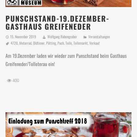
PUNSCHSTAND-19.DEZEMBER-
GASTHAUS GREIFENEDER
15. November 2019
Wolfgang Rabengruber
Veranstaltungen
4720
,
Motorrad
,
Oldtimer
,
Pötting
,
Puch
,
Teile
,
Teilemarkt
,
Verkauf
Am 19.Dezember laden wir wieder zum Punschstand beim Gasthaus
Greifeneder/Tolleterau ein!
400