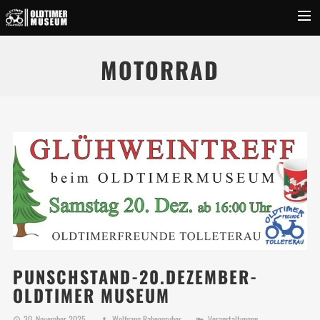
Startseite
MOTORRAD
News & Events
Über Uns
Museum
Inserate
Fotos
Videos
Kontakt
Suchen
PUNSCHSTAND-20.DEZEMBER-
OLDTIMER MUSEUM
30. November 2025
Wolfgang Rabengruber
Veranstaltungen