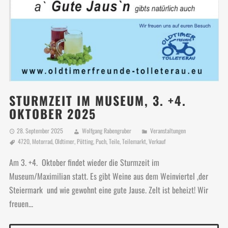
STURMZEIT IM MUSEUM, 3. +4.
OKTOBER 2025
28. September 2025
Wolfgang Rabengruber
Veranstaltungen
4720
,
Motorrad
,
Oldtimer
,
Pötting
,
Puch
,
Teile
,
Teilemarkt
,
Verkauf
Am 3. +4. Oktober findet wieder die Sturmzeit im
Museum/Maximilian statt. Es gibt Weine aus dem Weinviertel ,der
Steiermark und wie gewohnt eine gute Jause. Zelt ist beheizt! Wir
freuen...