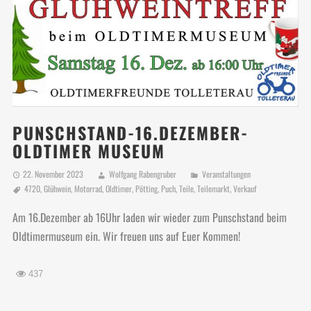
PUNSCHSTAND-16.DEZEMBER-
OLDTIMER MUSEUM
22. November 2023
Wolfgang Rabengruber
Veranstaltungen
4720
,
Glühwein
,
Motorrad
,
Oldtimer
,
Pötting
,
Puch
,
Teile
,
Teilemarkt
,
Verkauf
Am 16.Dezember ab 16Uhr laden wir wieder zum Punschstand beim
Oldtimermuseum ein. Wir freuen uns auf Euer Kommen!
437