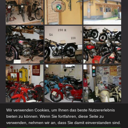
Wir verwenden Cookies, um Ihnen das beste Nutzererlebnis
SCHLAGWORTE
bieten zu können. Wenn Sie fortfahren, diese Seite zu
verwenden, nehmen wir an, dass Sie damit einverstanden sind.
20er Jahre
1920
4720
Doppelkolben
Getriebenabenmodell