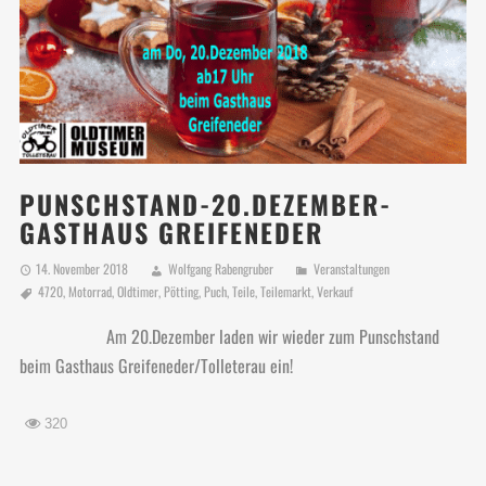
PUNSCHSTAND-20.DEZEMBER-
GASTHAUS GREIFENEDER
14. November 2018
Wolfgang Rabengruber
Veranstaltungen
4720
,
Motorrad
,
Oldtimer
,
Pötting
,
Puch
,
Teile
,
Teilemarkt
,
Verkauf
Am 20.Dezember laden wir wieder zum Punschstand
beim Gasthaus Greifeneder/Tolleterau ein!
320