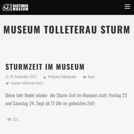
Startseite
MUSEUM TOLLETERAU STURM
News & Events
Über Uns
Museum
STURMZEIT IM MUSEUM
Inserate
18. September 2022
Wolfgang Rabengruber
News
Fotos
museum tolleterau sturm
Videos
Diese Jahr findet wieder die Sturm-Zeit im Museum statt. Freitag 23
Kontakt
und Samstag 24. Sept ab 17 Uhr im geheizten Zelt!
Suchen
301