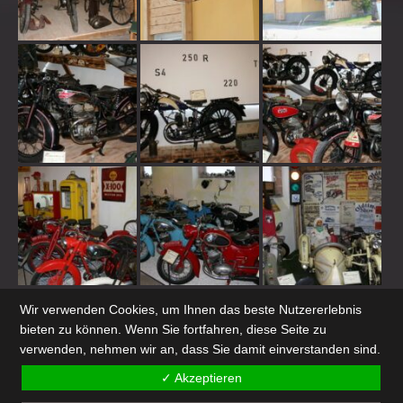
Wir verwenden Cookies, um Ihnen das beste Nutzererlebnis
SCHLAGWORTE
bieten zu können. Wenn Sie fortfahren, diese Seite zu
verwenden, nehmen wir an, dass Sie damit einverstanden sind.
20er Jahre
1920
4720
Doppelkolben
Getriebenabenmodell
Glühwein
Motorrad
museum tolleterau sturm
Neueröffnung
✓ Akzeptieren
Museum
Oldtimer
oldtimer classic
Oldtimerfreunde