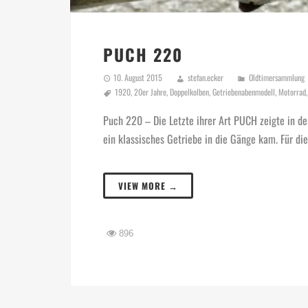
PUCH 220
10. August 2015
stefan.ecker
Oldtimersammlung
1920
,
20er Jahre
,
Doppelkolben
,
Getriebenabenmodell
,
Motorrad
Puch 220 – Die Letzte ihrer Art PUCH zeigte in d
ein klassisches Getriebe in die Gänge kam. Für di
VIEW MORE →
896