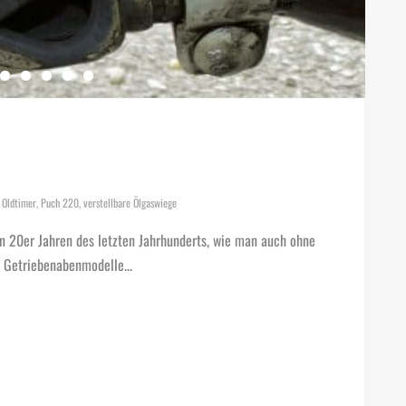
,
Oldtimer
,
Puch 220
,
verstellbare Ölgaswiege
en 20er Jahren des letzten Jahrhunderts, wie man auch ohne
e Getriebenabenmodelle...