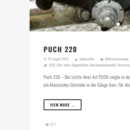
PUCH 220
10. August 2015
stefan.ecker
Oldtimersammlung
1920
,
20er Jahre
,
Doppelkolben
,
Getriebenabenmodell
,
Motorrad
Puch 220 – Die Letzte ihrer Art PUCH zeigte in d
ein klassisches Getriebe in die Gänge kam. Für di
VIEW MORE →
977