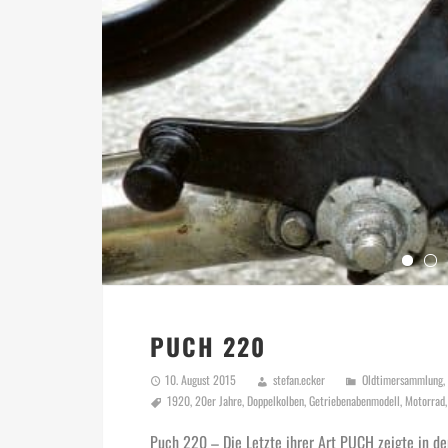
PUCH 220
10. August 2015
stefan.ecker
Oldtimersammlung
,
1920
,
20er Jahre
,
Doppelkolben
,
Getriebenabenmodell
,
Motorrad
Puch 220 – Die Letzte ihrer Art PUCH zeigte in d