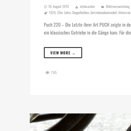
10. August 2015
stefan.ecker
Oldtimersammlung
1920
,
20er Jahre
,
Doppelkolben
,
Getriebenabenmodell
,
Motorrad
Puch 220 – Die Letzte ihrer Art PUCH zeigte in d
ein klassisches Getriebe in die Gänge kam. Für di
VIEW MORE →
745