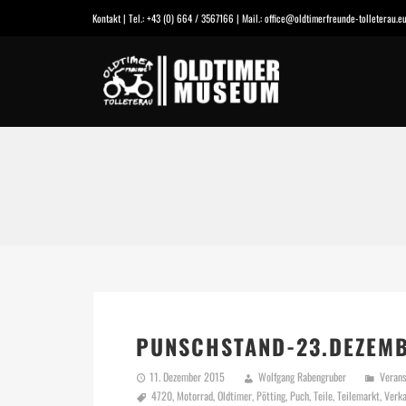
Kontakt | Tel.: +43 (0) 664 / 3567166 | Mail.: office@oldtimerfreunde-tolleterau
PUNSCHSTAND-23.DEZEMB
11. Dezember 2015
Wolfgang Rabengruber
Verans
4720
,
Motorrad
,
Oldtimer
,
Pötting
,
Puch
,
Teile
,
Teilemarkt
,
Verka