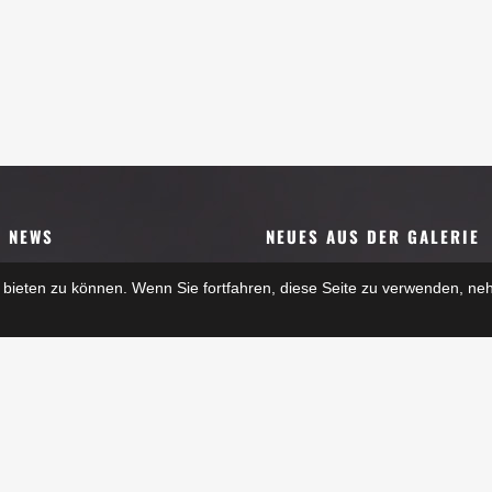
E NEWS
NEUES AUS DER GALERIE
AND-20.Dezember- Oldtimer
bieten zu können. Wenn Sie fortfahren, diese Seite zu verwenden, ne
er 2025
t im Museum, 3. +4. Oktober 2025
ber 2025
t im Museum, 3. +4. Oktober 2025
ber 2025