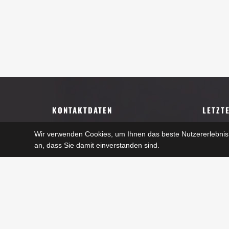
KONTAKTDATEN
LETZT
Oldtimerfreunde Tolleterau
PUNSCHST
Wir verwenden Cookies, um Ihnen das beste Nutzererlebnis 
Maximilian
Museum
an, dass Sie damit einverstanden sind.
A-4710 Sankt Georgen b. Grieskirchen
30. Novemb
Sturmzei
Termine nach Vereinbarung
28. Septem
Herr Johann Rathmair
Tel.: +43 (0) 664 / 3567166
Sturmzei
Herr Manfred Amerstorfer
28. Septem
Tel.: +43 (0) 664 / 2129310