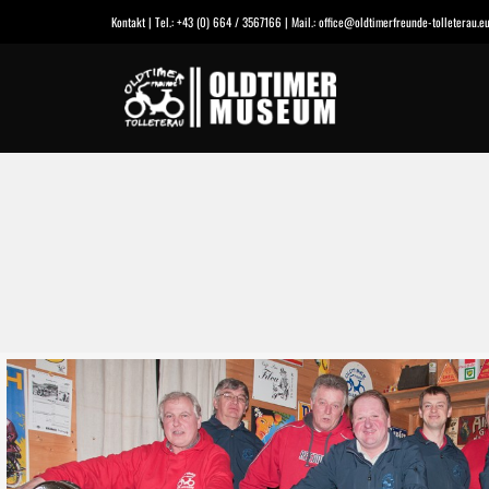
Kontakt | Tel.: +43 (0) 664 / 3567166 | Mail.: office@oldtimerfreunde-tolleterau